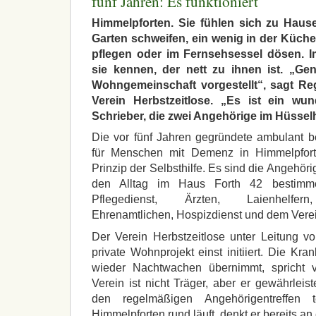
fünf Jahren: Es funktioniert
Himmelpforten. Sie fühlen sich zu Haus
Garten schweifen, ein wenig in der Küche
pflegen oder im Fernsehsessel dösen. I
sie kennen, der nett zu ihnen ist. „Ge
Wohngemeinschaft vorgestellt“, sagt R
Verein Herbstzeitlose. „Es ist ein wun
Schrieber, die zwei Angehörige im Hüssel
Die vor fünf Jahren gegründete ambulant 
für Menschen mit Demenz in Himmelpfort
Prinzip der Selbsthilfe. Es sind die Angehör
den Alltag im Haus Forth 42 bestimm
Pflegedienst, Ärzten, Laienhelfern, 
Ehrenamtlichen, Hospizdienst und dem Verei
Der Verein Herbstzeitlose unter Leitung v
private Wohnprojekt einst initiiert. Die Kr
wieder Nachtwachen übernimmt, spricht 
Verein ist nicht Träger, aber er gewährleis
den regelmäßigen Angehörigentreffen t
Himmelpforten rund läuft, denkt er bereits an e