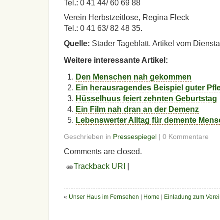
Tel.: 0 41 44/ 60 69 88
Verein Herbstzeitlose, Regina Fleck
Tel.: 0 41 63/ 82 48 35.
Quelle:
Stader Tageblatt, Artikel vom Dienst
Weitere interessante Artikel:
Den Menschen nah gekommen
Ein herausragendes Beispiel guter Pfl
Hüsselhuus feiert zehnten Geburtstag
Ein Film nah dran an der Demenz
Lebenswerter Alltag für demente Men
Geschrieben in
Pressespiegel
| 0 Kommentare
Comments are closed.
Trackback URI
|
«
Unser Haus im Fernsehen
|
Home
|
Einladung zum Verei