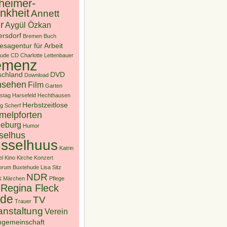
heimer-
nkheit
Annett
r
Aygül Özkan
ersdorf
Bremen
Buch
sagentur für Arbeit
hude
CD
Charlotte Lettenbauer
emenz
schland
DVD
Download
nsehen
Film
Garten
stag
Harsefeld
Hechthausen
Herbstzeitlose
g Scherf
melpforten
eburg
Humor
selhus
sselhuus
Katrin
l
Kino
Kirche
Konzert
forum Buxtehude
Lisa Sitz
NDR
k
Märchen
Pflege
Regina Fleck
ade
TV
Trauer
anstaltung
Verein
gemeinschaft