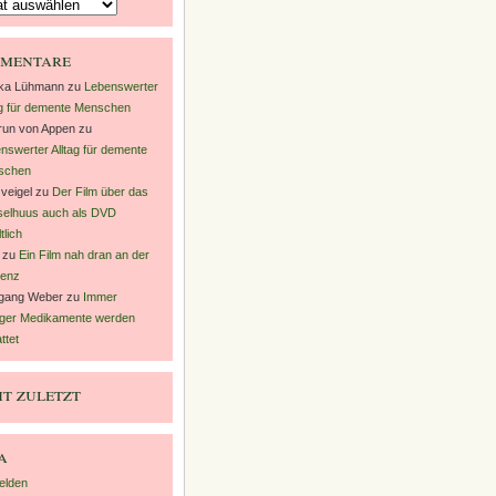
mentare
nka Lühmann
zu
Lebenswerter
ag für demente Menschen
un von Appen
zu
nswerter Alltag für demente
schen
veigel
zu
Der Film über das
elhuus auch als DVD
tlich
zu
Ein Film nah dran an der
enz
gang Weber
zu
Immer
ger Medikamente werden
ttet
t zuletzt
a
elden