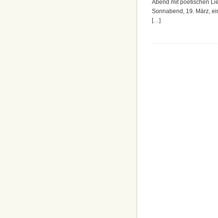
Abend mit poetischen Li
Sonnabend, 19. März, ein
[…]