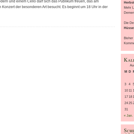
edern und einem Cello darf sich das Publikum freuen, das am
Herbst
 Konzert der besonderen Art besucht. Es beginnt um 18 Uhr in der
Mehr L
Demen
Die D
Hüsse
Bisher
Kommen
Kal
Au
M
D
3
4
10
11
17
18
24
25
31
« Jan.
Sch