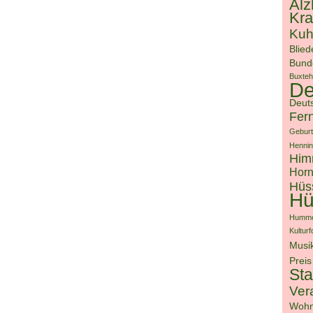
Alz
Kra
Kuh
Blied
Bunde
Buxte
D
Deut
Fer
Geburt
Hennin
Him
Horn
Hüs
Hü
Humme
Kultur
Musi
Preis
St
Ver
Wohn