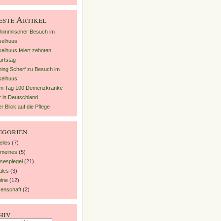
este Artikel
himmlischer Besuch im
selhuus
elhuus feiert zehnten
rtstag
ing Scherf zu Besuch im
selhuus
en Tag 100 Demenzkranke
 in Deutschland
r Blick auf die Pflege
egorien
elles
(7)
emeines
(5)
sespiegel
(21)
ales
(3)
ine
(12)
enschaft
(2)
hiv