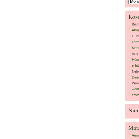
Archiv
Kom
Bia
Allt
Gudr
Lebe
Men
max 
Hüss
erhäl
Nele
Dem
Wolf
weni
ersta
Nich
Met
Anm