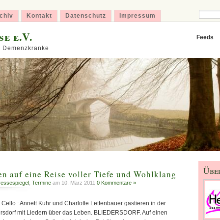
chiv
Kontakt
Datenschutz
Impressum
e e.V.
Feeds
ür Demenzkranke
Übe
n auf eine Reise voller Tiefe und Wohlklang
ressespiegel
,
Termine
am 10. März 2011
0 Kommentare »
 Cello : Annett Kuhr und Charlotte Lettenbauer gastieren in der
dersdorf mit Liedern über das Leben. BLIEDERSDORF. Auf einen