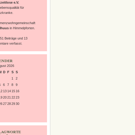
zeitlose e.V.
ebensqualität für
zkranke.
emenzwohngemeinschaft
lhuus
in Himmelpforten.
 51 Beiträge und 13
tare verfasst.
ender
gust 2026
M
D
F
S
S
1
2
5
6
7
8
9
12
13
14
15
16
19
20
21
22
23
26
27
28
29
30
lagworte