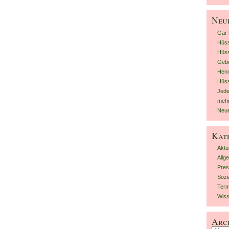
Neu
Gar 
Hüs
Hüss
Gebu
Henn
Hüs
Jed
mehr
Neue
Kat
Aktu
Allg
Pres
Sozi
Term
Wiss
Arc