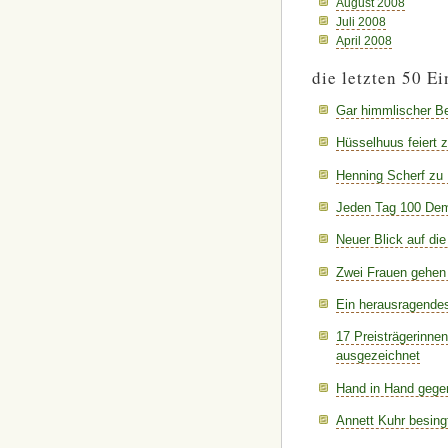
August 2008
Juli 2008
April 2008
die letzten 50 Ei
Gar himmlischer B
Hüsselhuus feiert 
Henning Scherf zu
Jeden Tag 100 Dem
Neuer Blick auf die
Zwei Frauen gehen 
Ein herausragendes
17 Preisträgerinne
ausgezeichnet
Hand in Hand gege
Annett Kuhr besing