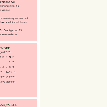
zeitlose e.V.
ebensqualität für
zkranke.
emenzwohngemeinschaft
lhuus
in Himmelpforten.
 51 Beiträge und 13
tare verfasst.
ender
gust 2026
M
D
F
S
S
1
2
5
6
7
8
9
12
13
14
15
16
19
20
21
22
23
26
27
28
29
30
lagworte