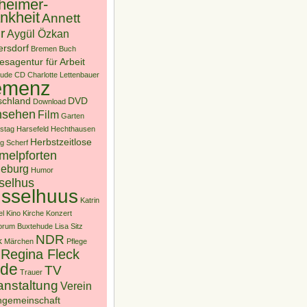
heimer-
nkheit
Annett
r
Aygül Özkan
ersdorf
Bremen
Buch
sagentur für Arbeit
hude
CD
Charlotte Lettenbauer
emenz
schland
DVD
Download
nsehen
Film
Garten
stag
Harsefeld
Hechthausen
Herbstzeitlose
g Scherf
melpforten
eburg
Humor
selhus
sselhuus
Katrin
l
Kino
Kirche
Konzert
forum Buxtehude
Lisa Sitz
NDR
k
Märchen
Pflege
Regina Fleck
ade
TV
Trauer
anstaltung
Verein
gemeinschaft