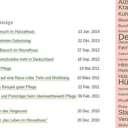
Alz
Kra
Kuh
Blied
nträge
Bunde
esuch im Hüsselhuus
13 Jan. 2014
Buxte
D
zehnten Geburtstag
22 Okt. 2013
Deut
Fer
 Besuch im Hüsselhuus
27 Sep. 2012
Geburt
enzkranke mehr in Deutschland
18 Sep. 2012
Hennin
Him
 Pflege
14 Mai 2011
Horn
Hüs
auf eine Reise voller Tiefe und Wohlklang
10 März 2011
Hü
 Beispiel guter Pflege
22 Feb. 2011
Humme
Kultur
n und Preisträger beim Ideenwettbewerb Pflege
09 Feb. 2011
Musi
Preis
St
n das Vergessen
20 Dez. 2010
Ver
t „das Leben im Hüsselhuus“
20 Dez. 2010
Wohn