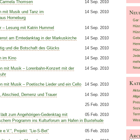
 Carmela Thomsen
14 Sep. 2010
Neu
n mit Musik und Tanz im
14 Sep. 2010
aus Horneburg
Gar 
Hüs
r – Lesung mit Katrin Hummel
14 Sep. 2010
Hüss
enst am Erntedanktag in der Markuskirche
14 Sep. 2010
Gebu
Henn
rtig und die Botschaft des Glücks
14 Sep. 2010
Hüs
Jed
n im Kino
14 Sep. 2010
mehr
Neue
n mit Musik – Lorenbahn-Konzert mit der
14 Sep. 2010
Kuhr
Kat
 mit Musik – Poetische Lieder und ein Cello
14 Sep. 2010
Aktu
n, Abschied, Demenz und Trauer
14 Sep. 2010
Allg
Pres
25 Feb. 2010
Sozi
. lädt zum Angehörigen-Gedenktag mit
05 Feb. 2010
Term
lischem Programm ins Kulturforum am Hafen in Buxtehude
Wiss
 e.V.“, Projekt: “Lie-S-Bet“
05 Feb. 2010
Arc