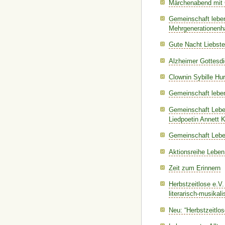
Märchenabend mit
Gemeinschaft lebe
Mehrgenerationenh
Gute Nacht Liebste
Alzheimer Gottesdi
Clownin Sybille Hu
Gemeinschaft lebe
Gemeinschaft Lebe
Liedpoetin Annett 
Gemeinschaft Leben
Aktionsreihe Lebe
Zeit zum Erinnern
Herbstzeitlose e.V
literarisch-musika
Neu: “Herbstzeitlose