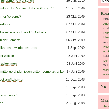
ag für demente Menschen
29 Jan. 2010
Archiv
lung des Vereins Herbstzeitlose e.V.
16 Dez. 2009
Kom
eimer-Vorsorge?
23 Okt. 2009
Bia
Allt
sselhuus
07 Okt. 2009
Gudr
Hüsselhuus auch als DVD erhältlich
07 Okt. 2009
Lebe
Men
 an der Demenz
06 Okt. 2009
max 
Hüss
ikamente werden erstattet
11 Sep. 2009
erhäl
der Schule
28 Juni 2009
Nele
Dem
h gekommen
28 Juni 2009
Wolf
weni
mittel gefährden jeden dritten Demenzkranken
17 Juni 2009
ersta
idet an Alzheimer
16 Dez. 2008
Nich
15 Sep. 2008
Menschen e.V.
15 Sep. 2008
Met
den
21 Aug. 2008
Anm