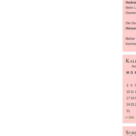
Herbst
Mehr L
Demen
Die D
Hüsse
Bisher
Kommen
Kal
Au
M
D
3
4
10
11
17
18
24
25
31
« Jan.
Sch