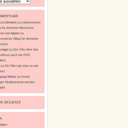
mentare
nka Lühmann
zu
Lebenswerter
ag für demente Menschen
un von Appen
zu
nswerter Alltag für demente
schen
veigel
zu
Der Film über das
elhuus auch als DVD
tlich
zu
Ein Film nah dran an der
enz
gang Weber
zu
Immer
ger Medikamente werden
ttet
t zuletzt
a
elden