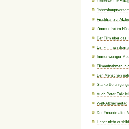
Lebenswerter Allt
Jahreshauptversamm
Fischtran zur Alzh
Zimmer frei im Hü
Der Film über das 
Ein Film nah dran
Immer weniger Med
Filmaufnahmen in 
Den Menschen na
Starke Beruhigungs
Auch Peter Falk le
Welt-Alzheimertag
Der Freunde alter 
Lieber nicht ausbil