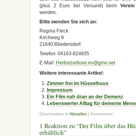
(plus 2 Euro bei Versand) beim
Verein
werden.
Bitte wenden Sie sich an:
Regina Fleck
Kirchweg 9
21640 Bliedersdorf
Telefon: 04163-824835
E-Mail:
Herbstzeitlose.ev@gmx.net
Weitere interessante Artikel:
Zimmer frei im Hüsselhuus
Impressum
Ein Film nah dran an der Demenz
Lebenswerter Alltag für demente Men
Geschrieben in
Aktuelles
| Kommentar
1 Reaktion zu “Der Film über das H
erhältlich”