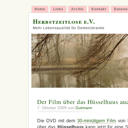
Home
Links
Archiv
Kontakt
Datens
Herbstzeitlose e.V.
Mehr Lebensqualität für Demenzkranke
Der Film über das Hüsselhuus auc
7. Oktober 2009 von
Gutmann
Die DVD mit dem
30-minütigem Film
von 
über das
Hüsselhuus
kann jetzt für eine